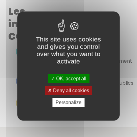
Les
implantations
COURANT
This site uses cookies
and gives you control
Carrière
over what you want to
Anjou Environnement
activate
OK, accept all
Anjou Béton
Travaux Publics
Deny all cookies
Personalize
Anjou Préfa
5