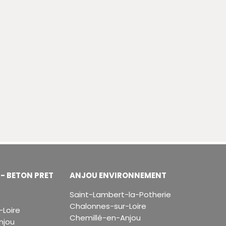
- BETON PRET
ANJOU ENVIRONNEMENT
Saint-Lambert-la-Potherie
Chalonnes-sur-Loire
Loire
Chemillé-en-Anjou
njou