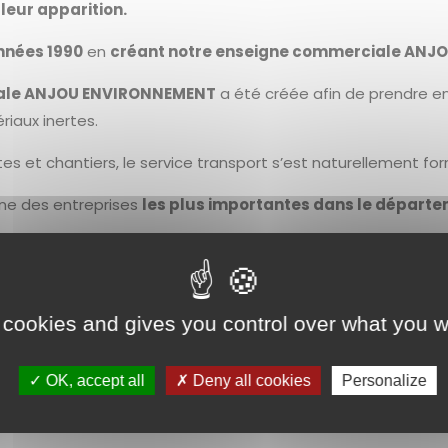
 leur apparition.
nnées 1990
en
créant notre enseigne commerciale ANJ
ciale ANJOU ENVIRONNEMENT
a été créée afin de prendre e
iaux inertes.
s sites et chantiers, le service transport s’est naturellement
ne des entreprises
les plus importantes dans le départem
prise COURANT SA a su s’adapter à tous les contextes socio-
elle la transition environnementale et numérique est notre
 cookies and gives you control over what you w
OK, accept all
Deny all cookies
Personalize