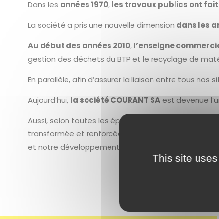
Dans les
années 1970, les travaux publics ont fait
La société a pris une nouvelle dimension
dans les a
Au début des années 2010, l’enseigne commer
gestion des déchets du BTP et le recyclage de matér
En parallèle, afin d’assurer la liaison entre tous no
Aujourd’hui,
la société COURANT SA
est devenue l’u
Aussi, selon toutes les époques traversées, l’entre
transformée et renforcée. C’est la raison pour laqu
et notre développement pour les années à venir.
This site uses